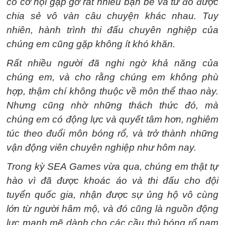
có cơ hội gặp gỡ rất nhiều bạn bè và từ đó được
chia sẻ vô vàn câu chuyện khác nhau. Tuy
nhiên, hành trình thi đấu chuyên nghiệp của
chúng em cũng gặp không ít khó khăn.
Rất nhiều người đã nghi ngờ khả năng của
chúng em, và cho rằng chúng em không phù
hợp, thậm chí không thuộc về môn thể thao này.
Nhưng cũng nhờ những thách thức đó, mà
chúng em có động lực và quyết tâm hơn, nghiêm
túc theo đuổi môn bóng rổ, và trở thành những
vận động viên chuyên nghiệp như hôm nay.
Trong kỳ SEA Games vừa qua, chúng em thật tự
hào vì đã được khoác áo và thi đấu cho đội
tuyển quốc gia, nhận được sự ủng hộ vô cùng
lớn từ người hâm mộ, và đó cũng là nguồn động
lực mạnh mẽ dành cho các cầu thủ bóng rổ nam