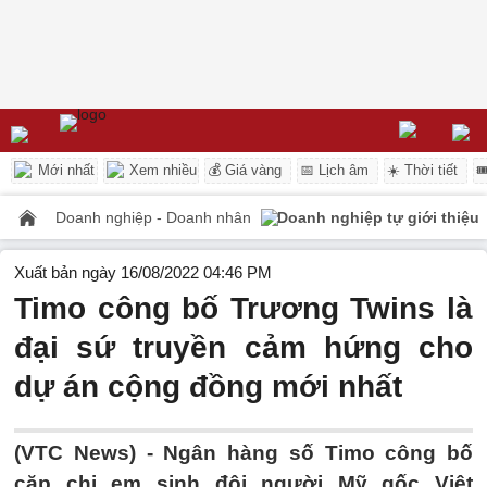
Mới nhất
Xem nhiều
💰 Giá vàng
📅 Lịch âm
☀️ Thời tiết

Doanh nghiệp - Doanh nhân
Doanh nghiệp tự giới thiệu
Xuất bản ngày 16/08/2022 04:46 PM
Timo công bố Trương Twins là
đại sứ truyền cảm hứng cho
dự án cộng đồng mới nhất
(VTC News) -
Ngân hàng số Timo công bố
cặp chị em sinh đôi người Mỹ gốc Việt