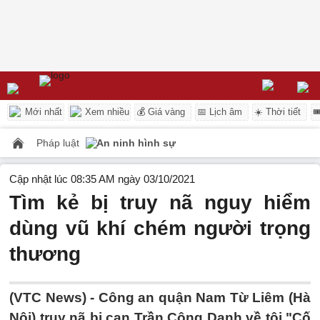
Mới nhất
Xem nhiều
💰 Giá vàng
📅 Lịch âm
☀️ Thời tiết

Pháp luật
An ninh hình sự
Cập nhật lúc 08:35 AM ngày 03/10/2021
Tìm kẻ bị truy nã nguy hiểm
dùng vũ khí chém người trọng
thương
(VTC News) -
Công an quận Nam Từ Liêm (Hà
Nội) truy nã bị can Trần Công Danh về tội "Cố