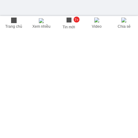
7+
Trang chủ
Xem nhiều
Video
Chia sẻ
Tin mới
THÔNG TIN HỮU ÍCH
Cập nhật nhanh các thông tin được quan tâm mỗi ngày