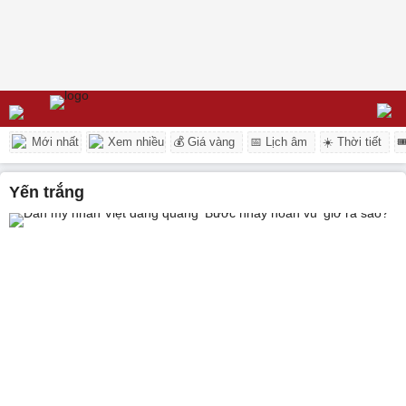
Mới nhất
Xem nhiều
💰 Giá vàng
📅 Lịch âm
☀️ Thời tiết

yến trắng