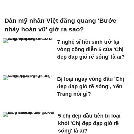
Dàn mỹ nhân Việt đăng quang 'Bước
nhảy hoàn vũ' giờ ra sao?
7 nghệ sĩ hồi sinh trở lại
vòng công diễn 5 của 'Chị
đẹp đạp gió rẽ sóng' là ai?
Bị loại ngay vòng đầu 'Chị
đẹp đạp gió rẽ sóng', Yến
Trang nói gì?
5 chị đẹp đầu tiên bị loại
khỏi 'Chị đẹp đạp gió rẽ
sóng' là ai?