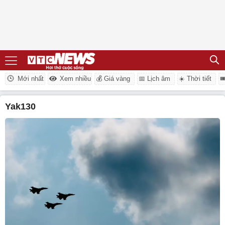
Mới nhất
Xem nhiều
💰 Giá vàng
📅 Lịch âm
☀️ Thời tiết

Yak130