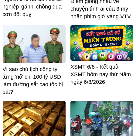
Điểm giống nhau về
nghiệp 'gánh’ chồng qua
chuyện tình ái của 3 mỹ
cơn đột quỵ
nhân phim giờ vàng VTV
XSMT 6/8 - Kết quả
Vì sao chủ tịch công ty
XSMT hôm nay thứ Năm
từng 'nổ' chi 100 tỷ USD
ngày 6/8/2026
làm đường sắt cao tốc bị
bắt?