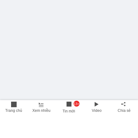
13+
Trang chủ
Xem nhiều
Video
Chia sẻ
Tin mới