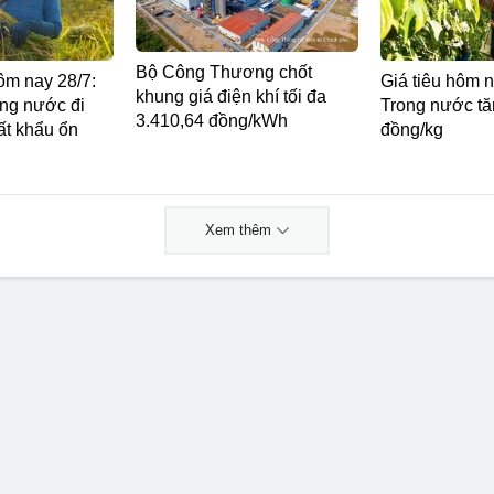
Bộ Công Thương chốt
ôm nay 28/7:
Giá tiêu hôm n
khung giá điện khí tối đa
ong nước đi
Trong nước tă
3.410,64 đồng/kWh
ất khẩu ổn
đồng/kg
Xem thêm