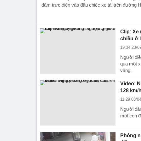
đâm trực diện vào đầu chiếc xe tải trên đường 
Clip: Xe
chiều ở
19:34 23/0
Người điề
qua một x
văng.
Video: N
128 km/
11:29 03/0
Người đàn
một con đ
Phóng nh