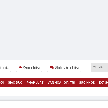
 nhất
Xem nhiều
Bình luận nhiều
IỚI
GIÁO DỤC
PHÁP LUẬT
VĂN HÓA - GIẢI TRÍ
SỨC KHỎE
ĐỜI S