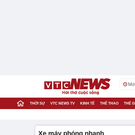
Mới
THỜI SỰ
VTC NEWS TV
KINH TẾ
THỂ THAO
THẾ G
xe máy phóng nhanh