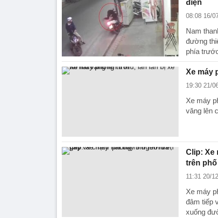
điện
08:08 16/0
Nam thanh
đường thi
phía trướ
Xe máy ph
19:30 21/0
Xe máy phó
văng lên 
Clip: Xe
trên phố
11:31 20/1
Xe máy ph
đâm tiếp 
xuống đư