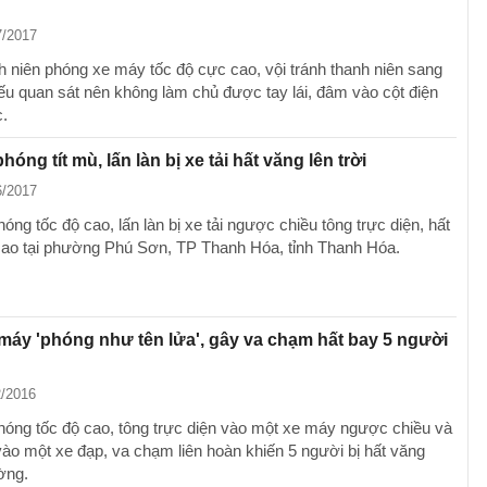
7/2017
 niên phóng xe máy tốc độ cực cao, vội tránh thanh niên sang
ếu quan sát nên không làm chủ được tay lái, đâm vào cột điện
c.
óng tít mù, lấn làn bị xe tải hất văng lên trời
6/2017
ng tốc độ cao, lấn làn bị xe tải ngược chiều tông trực diện, hất
cao tại phường Phú Sơn, TP Thanh Hóa, tỉnh Thanh Hóa.
 máy 'phóng như tên lửa', gây va chạm hất bay 5 người
2/2016
óng tốc độ cao, tông trực diện vào một xe máy ngược chiều và
vào một xe đạp, va chạm liên hoàn khiến 5 người bị hất văng
ờng.