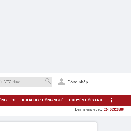
Đăng nhập
ỐNG
XE
KHOA HỌC CÔNG NGHỆ
CHUYỂN ĐỔI XANH
Liên hệ quảng cáo:
024 36321588