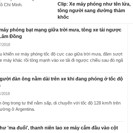
Clip: Xe máy phóng như tên lửa,
Hồ Chí Minh.
tông người sang đường thảm
khốc
 máy phóng bạt mạng giữa trời mưa, tông xe tải ngược
 Lâm Đồng
7/2018
u khiển xe máy phóng tốc độ cực cao giữa trời mưa, đâm sượt
e máy khác rồi tông mạnh vào xe tải đi ngược chiều sau đó ngã
gười đàn ông nằm dài trên xe khi đang phóng ở tốc độ
h
4/2018
 ông trong tư thế nằm sấp, di chuyển với tốc độ 128 km/h trên
ường ở Argentina.
ư 'ma đuổi', thanh niên lao xe máy cắm đầu vào cột