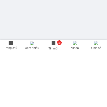
15+
Trang chủ
Xem nhiều
Video
Chia sẻ
Tin mới