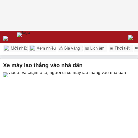
Mới nhất
Xem nhiều
💰 Giá vàng
📅 Lịch âm
☀️ Thời tiết

xe máy lao thẳng vào nhà dân