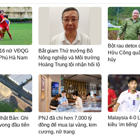
Bột rau detox 
 U16 nữ VĐQG
Bắt giam Thứ trưởng Bộ
Hữu Công quản
 Phú Hà Nam
Nông nghiệp và Môi trường
hủy
Hoàng Trung tội nhận hối lộ
Malaysia 4-0 L
Nhật Bản: Ghi
PNJ đã chi hơn 7.000 tỷ
kiều 'im tiếng'
vong đầu tiên
đồng để mua lại vàng, kim
cương, nữ trang