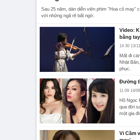
Sau 25 năm, dàn diễn viên phim "Hoa cỏ may" c
với những ngã rẽ bất ngờ.
Video: K
bằng tay
14:30 13/1
Mất đi cán
Nhật Bản, 
phục.
Đường tì
11:09 14/0
Hồ Ngọc H
qua đời s
một gia đì
Vi Cầm 