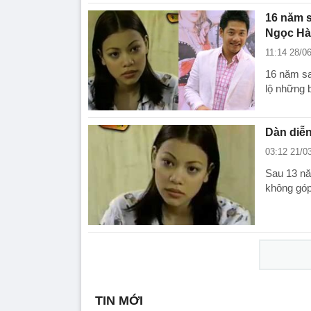
16 năm s
Ngọc Hà
11:14 28/0
16 năm sa
lộ những 
Dàn diễn
03:12 21/0
Sau 13 nă
không góp
TIN MỚI