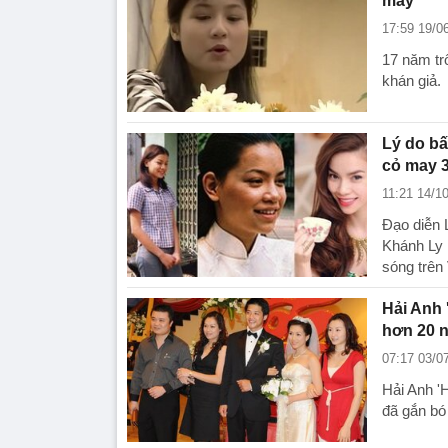
may’
17:59 19/0
17 năm tr
khán giả.
Lý do bấ
cỏ may 3
11:21 14/1
Đạo diễn 
Khánh Ly 
sóng trên
Hải Anh 
hơn 20 
07:17 03/0
Hải Anh '
đã gắn bó