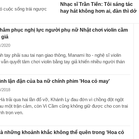
Nhạc sĩ Trần Tiến: Tôi sáng tác
ó cuộc sống trái ngược
hay hát không hơn ai, đàn thì dở
hâm phục nghị lực người phụ nữ Nhật chơi violin cầm
 giả
1/2020
h tay phải sau tai nạn giao thông, Manami Ito - nghệ sĩ violin
vẫn quyết tâm chơi violin bằng tay giả khiến nhiều người thán
nh lận đận của ba nữ chính phim 'Hoa cỏ may'
8/2018
à trải qua hai lần đổ vỡ, Khánh Ly đau đớn vì chồng đột ngột
au một trận cảm, còn Vi Cầm cũng không giữ được cho con trai
nh trọn vẹn.
và những khoảnh khắc không thể quên trong ‘Hoa cỏ