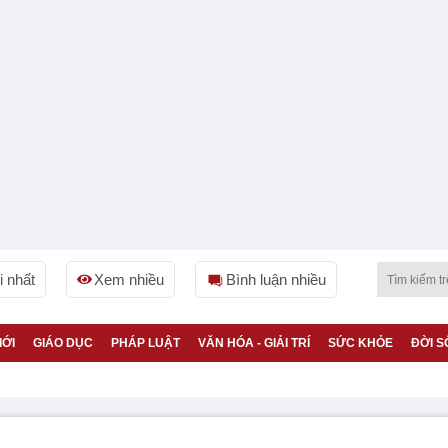
 nhất
Xem nhiều
Bình luận nhiều
IỚI
GIÁO DỤC
PHÁP LUẬT
VĂN HÓA - GIẢI TRÍ
SỨC KHỎE
ĐỜI S