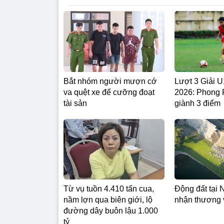
Bắt nhóm người mượn cớ
Lượt 3 Giải
va quệt xe để cưỡng đoạt
2026: Phong
tài sản
giành 3 điểm
Từ vụ tuồn 4.410 tấn cua,
Động đất tại 
nầm lợn qua biên giới, lộ
nhận thương 
đường dây buôn lậu 1.000
tỷ