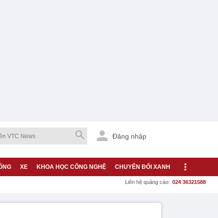
Đăng nhập
ỐNG
XE
KHOA HỌC CÔNG NGHỆ
CHUYỂN ĐỔI XANH
Liên hệ quảng cáo:
024 36321588