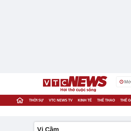
Mới
THỜI SỰ
VTC NEWS TV
KINH TẾ
THỂ THAO
THẾ G
Vi Cầm