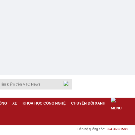
ỐNG
XE
KHOA HỌC CÔNG NGHỆ
CHUYỂN ĐỔI XANH
Liên hệ quảng cáo:
024 36321588