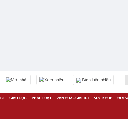
Mới nhất
Xem nhiều
Bình luận nhiều
IỚI
GIÁO DỤC
PHÁP LUẬT
VĂN HÓA - GIẢI TRÍ
SỨC KHỎE
ĐỜI S