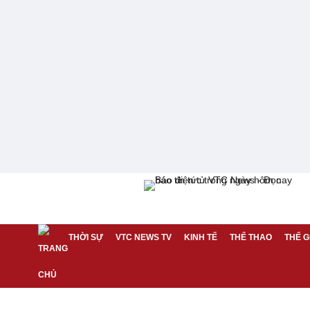
THỜI SỰ
VTC NEWS TV
KINH TẾ
THỂ THAO
THẾ G