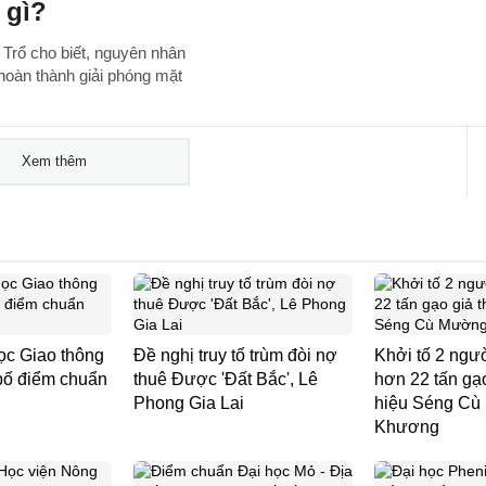
 gì?
Trổ cho biết, nguyên nhân
hoàn thành giải phóng mặt
Xem thêm
ọc Giao thông
Đề nghị truy tố trùm đòi nợ
Khởi tố 2 ngườ
bố điểm chuẩn
thuê Được 'Đất Bắc', Lê
hơn 22 tấn gạ
Phong Gia Lai
hiệu Séng C
Khương