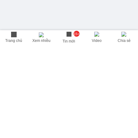
15+
Trang chủ
Xem nhiều
Video
Chia sẻ
Tin mới
THÔNG TIN HỮU ÍCH