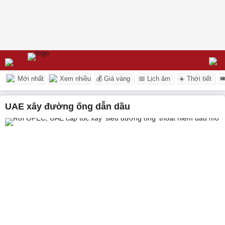
Mới nhất
Xem nhiều
💰 Giá vàng
📅 Lịch âm
☀️ Thời tiết

UAE xây đường ống dẫn dầu