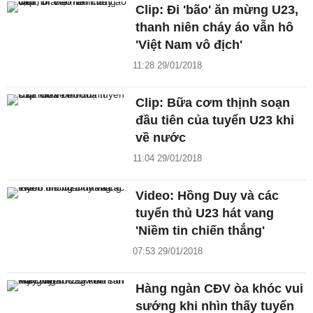
Clip: Đi 'bão' ăn mừng U23,
thanh niên cháy áo vẫn hô
'Việt Nam vô địch'
11:28 29/01/2018
Clip: Bữa cơm thịnh soạn
đầu tiên của tuyển U23 khi
về nước
11:04 29/01/2018
Video: Hồng Duy và các
tuyển thủ U23 hát vang
'Niềm tin chiến thắng'
07:53 29/01/2018
Hàng ngàn CĐV òa khóc vui
sướng khi nhìn thấy tuyển