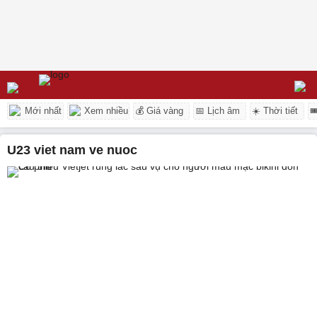
Mới nhất
Xem nhiều
💰 Giá vàng
📅 Lịch âm
☀️ Thời tiết

u23 viet nam ve nuoc