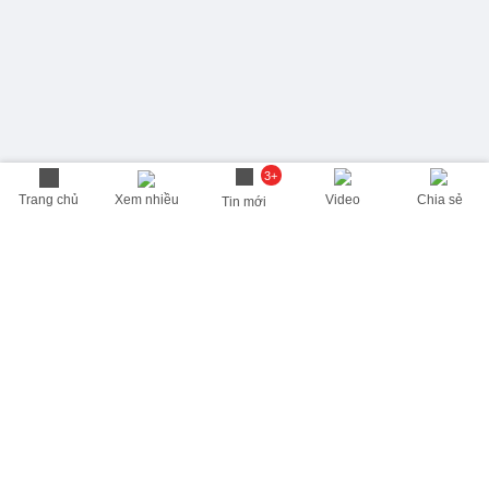
3+
Trang chủ
Xem nhiều
Video
Chia sẻ
Tin mới