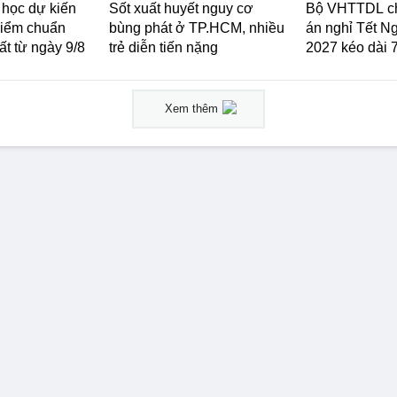
 học dự kiến
Sốt xuất huyết nguy cơ
Bộ VHTTDL c
điểm chuẩn
bùng phát ở TP.HCM, nhiều
án nghỉ Tết N
t từ ngày 9/8
trẻ diễn tiến nặng
2027 kéo dài 
Xem thêm