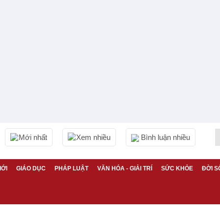
Mới nhất
Xem nhiều
Bình luận nhiều
IỚI
GIÁO DỤC
PHÁP LUẬT
VĂN HÓA - GIẢI TRÍ
SỨC KHỎE
ĐỜI S