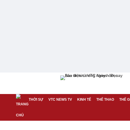
THỜI SỰ
VTC NEWS TV
KINH TẾ
THỂ THAO
THẾ G