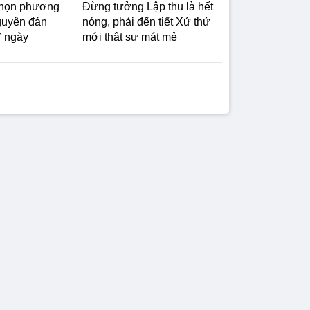
họn phương
Đừng tưởng Lập thu là hết
guyên đán
nóng, phải đến tiết Xử thử
7 ngày
mới thật sự mát mẻ