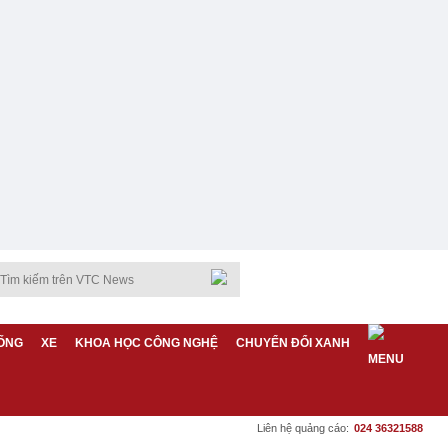
ỐNG
XE
KHOA HỌC CÔNG NGHỆ
CHUYỂN ĐỔI XANH
Liên hệ quảng cáo:
024 36321588