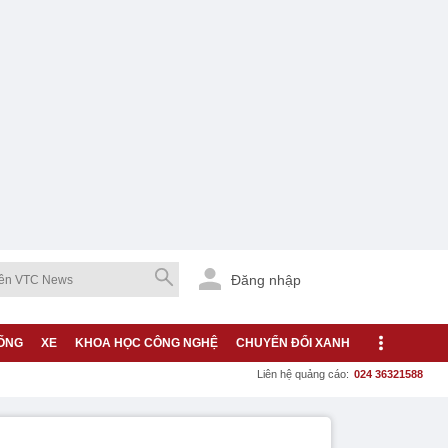
Đăng nhập
ỐNG
XE
KHOA HỌC CÔNG NGHỆ
CHUYỂN ĐỔI XANH
Liên hệ quảng cáo:
024 36321588