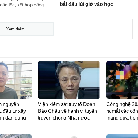
bắt đầu lùi giờ vào học
 dân tộc, kết hợp công
Xem thêm
am nguyên
Viện kiểm sát truy tố Đoàn
Công nghệ 28/
 đầu tư xây
Bảo Châu về hành vi tuyên
ra mắt các côn
ình dân dụng
truyền chống Nhà nước
mạng dựa trên