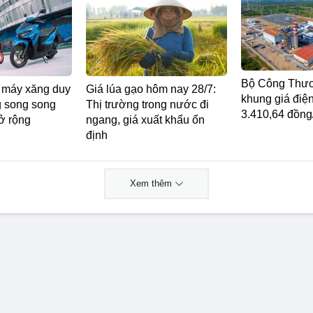
Bộ Công Thươ
e máy xăng duy
Giá lúa gạo hôm nay 28/7:
khung giá điện
ng song song
Thị trường trong nước đi
3.410,64 đồn
ở rộng
ngang, giá xuất khẩu ổn
định
Xem thêm