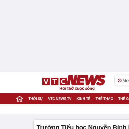
Mới
THỜI SỰ
VTC NEWS TV
KINH TẾ
THỂ THAO
THẾ G
Trường Tiểu học Nguyễn Bỉnh