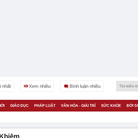
 nhất
Xem nhiều
Bình luận nhiều
IỚI
GIÁO DỤC
PHÁP LUẬT
VĂN HÓA - GIẢI TRÍ
SỨC KHỎE
ĐỜI S
 Khiêm