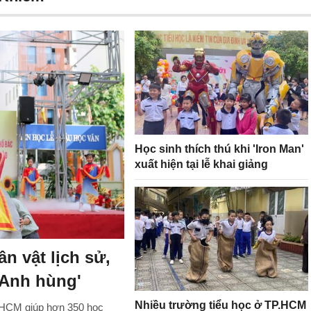
Học sinh thích thú khi 'Iron Man'
xuất hiện tại lễ khai giảng
n vật lịch sử,
 Anh hùng'
Nhiều trường tiểu học ở TP.HCM
P.HCM giúp hơn 350 học