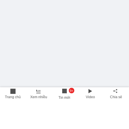
9+
Trang chủ
Xem nhiều
Video
Chia sẻ
Tin mới