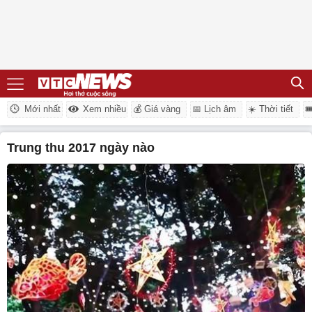
Mới nhất
Xem nhiều
💰 Giá vàng
📅 Lịch âm
☀️ Thời tiết

trung thu 2017 ngày nào