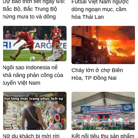
Dự báo thời tiết ngày 6/8:
Futsal Việt Nam ngược
Bắc Bộ, Bắc Trung Bộ
dòng ngoạn mục, cầm
hứng mưa to và dông
hòa Thái Lan
Ngôi sao Indonesia nể
Cháy lớn ở chợ Biên
khả năng phản công của
Hòa, TP Đồng Nai
tuyển Việt Nam
Nữ du khách bị mời rời
Kết nối tiêu thụ sản phẩm