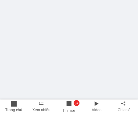
5+
Trang chủ
Xem nhiều
Video
Chia sẻ
Tin mới