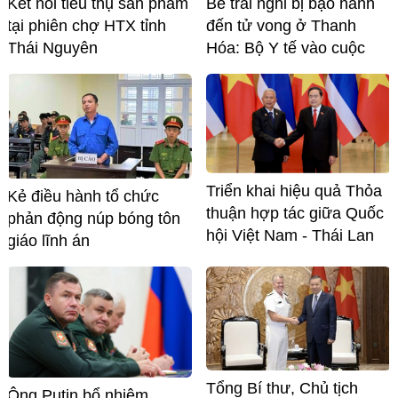
Kết nối tiêu thụ sản phẩm
Bé trai nghi bị bạo hành
tại phiên chợ HTX tỉnh
đến tử vong ở Thanh
Thái Nguyên
Hóa: Bộ Y tế vào cuộc
Triển khai hiệu quả Thỏa
Kẻ điều hành tổ chức
thuận hợp tác giữa Quốc
phản động núp bóng tôn
hội Việt Nam - Thái Lan
giáo lĩnh án
Tổng Bí thư, Chủ tịch
Ông Putin bổ nhiệm