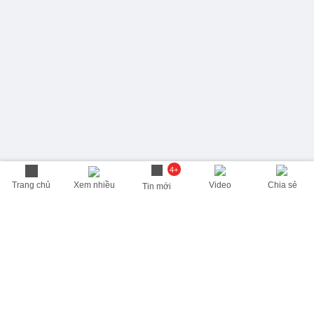
4+
Trang chủ
Xem nhiều
Video
Chia sẻ
Tin mới