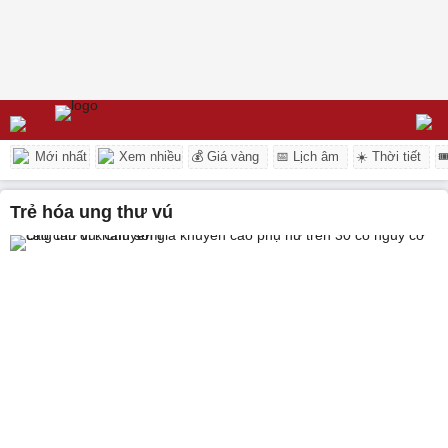
Mới nhất
Xem nhiều
💰 Giá vàng
📅 Lịch âm
☀️ Thời tiết

trẻ hóa ung thư vú