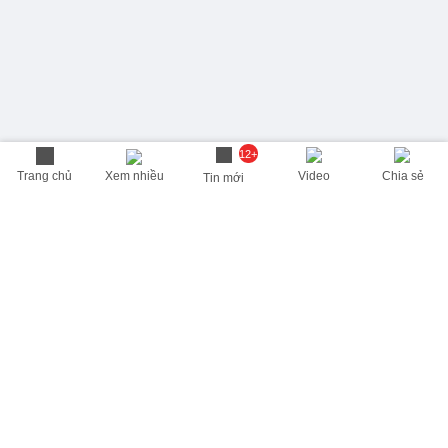
12+
Trang chủ
Xem nhiều
Video
Chia sẻ
Tin mới