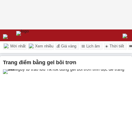
Mới nhất
Xem nhiều
💰 Giá vàng
📅 Lịch âm
☀️ Thời tiết

trang điểm bằng gel bôi trơn