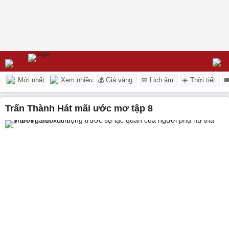
Mới nhất
Xem nhiều
💰 Giá vàng
📅 Lịch âm
☀️ Thời tiết

Trấn Thành Hát mãi ước mơ tập 8