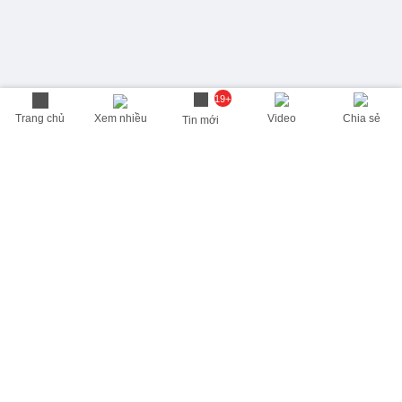
19+
Trang chủ
Xem nhiều
Video
Chia sẻ
Tin mới
THÔNG TIN HỮU ÍCH