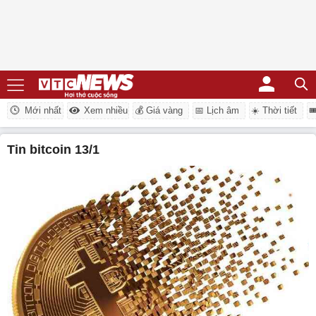
Mới nhất
Xem nhiều
💰 Giá vàng
📅 Lịch âm
☀️ Thời tiết

tin bitcoin 13/1