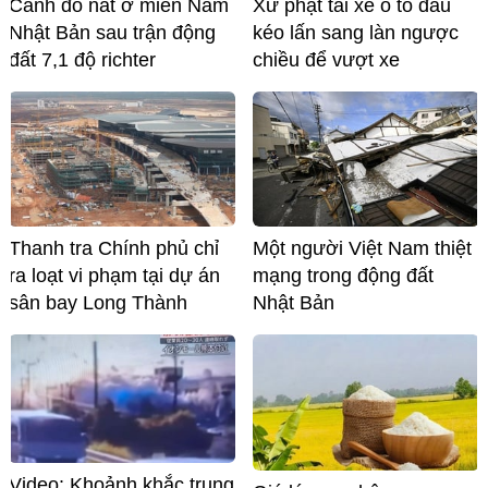
Cảnh đổ nát ở miền Nam
Xử phạt tài xế ô tô đầu
Nhật Bản sau trận động
kéo lấn sang làn ngược
đất 7,1 độ richter
chiều để vượt xe
Thanh tra Chính phủ chỉ
Một người Việt Nam thiệt
ra loạt vi phạm tại dự án
mạng trong động đất
sân bay Long Thành
Nhật Bản
Video: Khoảnh khắc trung