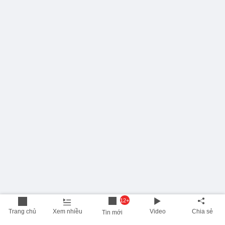
12+
Trang chủ
Xem nhiều
Video
Chia sẻ
Tin mới