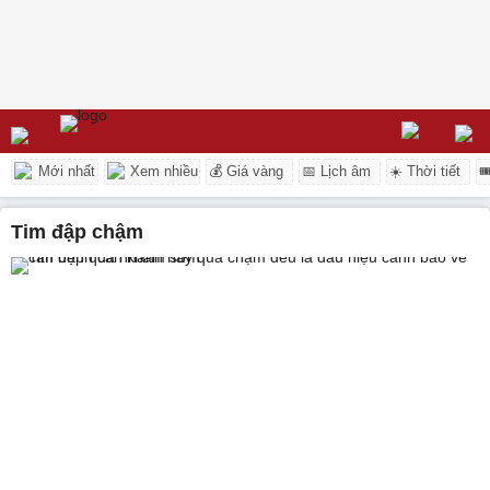
Mới nhất
Xem nhiều
💰 Giá vàng
📅 Lịch âm
☀️ Thời tiết

tim đập chậm