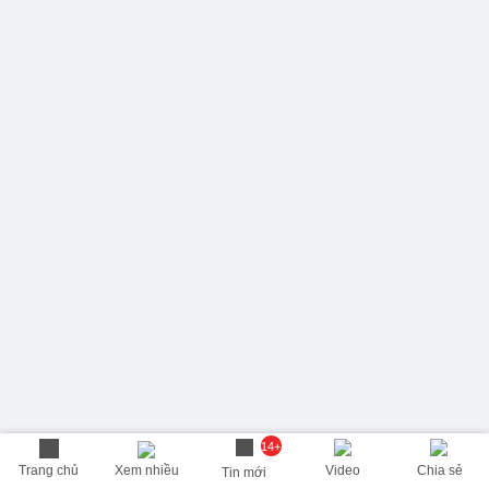
14+
Trang chủ
Xem nhiều
Video
Chia sẻ
Tin mới