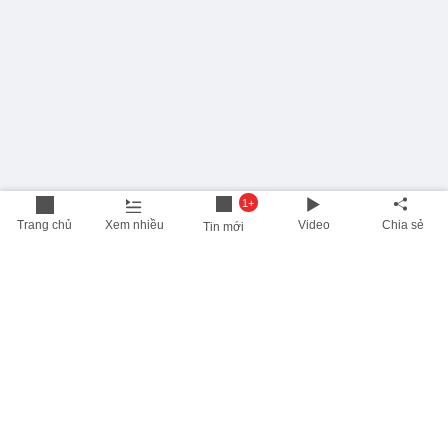
1+
Trang chủ
Xem nhiều
Video
Chia sẻ
Tin mới