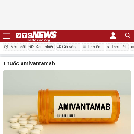
Mới nhất
Xem nhiều
💰 Giá vàng
📅 Lịch âm
☀️ Thời tiết

Thuốc amivantamab