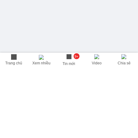
9+
Trang chủ
Xem nhiều
Video
Chia sẻ
Tin mới