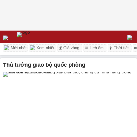
Mới nhất
Xem nhiều
💰 Giá vàng
📅 Lịch âm
☀️ Thời tiết

thủ tướng giao bộ quốc phòng