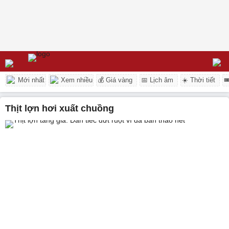
Mới nhất
Xem nhiều
💰 Giá vàng
📅 Lịch âm
☀️ Thời tiết

thịt lợn hơi xuất chuồng