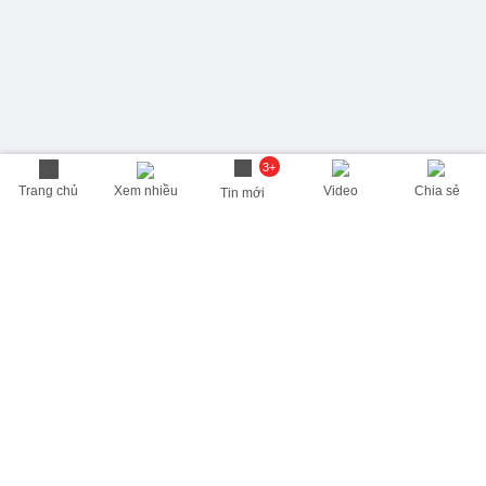
3+
Trang chủ
Xem nhiều
Video
Chia sẻ
Tin mới