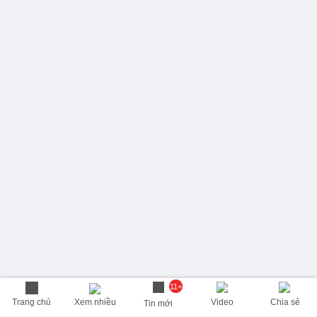
11+
Trang chủ
Xem nhiều
Video
Chia sẻ
Tin mới