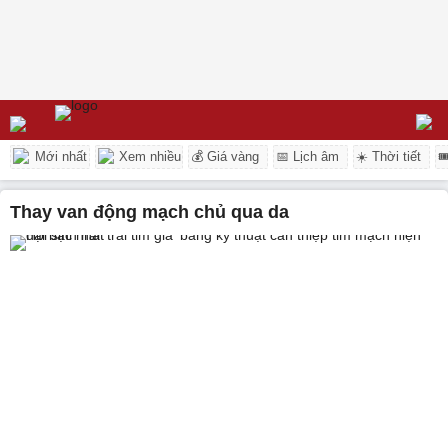
Mới nhất
Xem nhiều
💰 Giá vàng
📅 Lịch âm
☀️ Thời tiết

thay van động mạch chủ qua da