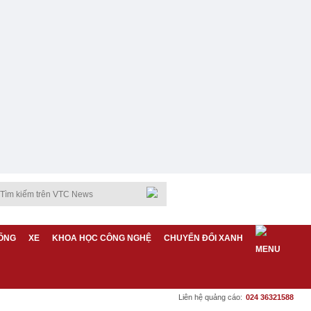
ỐNG
XE
KHOA HỌC CÔNG NGHỆ
CHUYỂN ĐỔI XANH
Liên hệ quảng cáo:
024 36321588