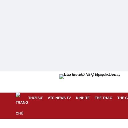
THỜI SỰ
VTC NEWS TV
KINH TẾ
THỂ THAO
THẾ G