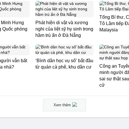
Tổng Bí thư, 
ê Minh Hưng
Phát hiện di vật và xương
Tô Lâm tiếp Đ
ng Quốc phòng
nghi của liệt sỹ hy sinh trong
Malaysia
hầm trú ẩn ở Đà Nẵng
người vẫn bất
‘Bình dân học vụ số’ bắt đầu
Công an Tuyê
ua nhà?
từ quán cà phê, khu dân cư
minh người đă
sai sự thật sa
cử
Xem thêm