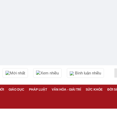
Mới nhất
Xem nhiều
Bình luận nhiều
IỚI
GIÁO DỤC
PHÁP LUẬT
VĂN HÓA - GIẢI TRÍ
SỨC KHỎE
ĐỜI S