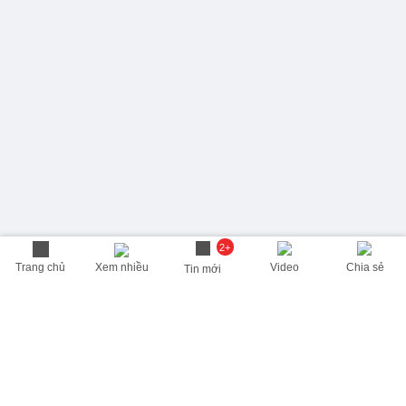
2+
Trang chủ
Xem nhiều
Video
Chia sẻ
Tin mới