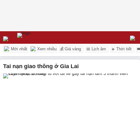
Mới nhất
Xem nhiều
💰 Giá vàng
📅 Lịch âm
☀️ Thời tiết

tai nạn giao thông ở Gia Lai