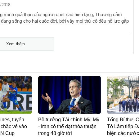
6/2018
g mình quả thận của người chết não hiến tặng, Thương cảm
 đang sống cho hai cuộc đời, bởi vậy mọi thứ cô đều nỗ lực gấp
Xem thêm
ines, tuyển
Bộ trưởng Tài chính Mỹ: Mỹ
Tổng Bí thư, 
 chắc vé vào
- Iran có thể đạt thỏa thuận
Tô Lâm tiếp Đạ
AN Cup
trong 48 giờ tới
biện các nướ