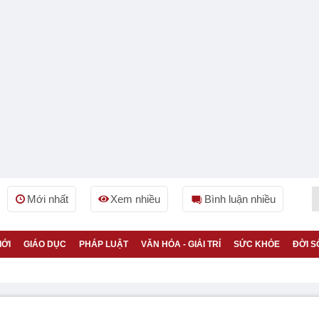
Mới nhất
Xem nhiều
Bình luận nhiều
IỚI
GIÁO DỤC
PHÁP LUẬT
VĂN HÓA - GIẢI TRÍ
SỨC KHỎE
ĐỜI S