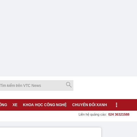
ỐNG
XE
KHOA HỌC CÔNG NGHỆ
CHUYỂN ĐỔI XANH
Liên hệ quảng cáo:
024 36321588