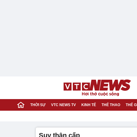
THỜI SỰ
VTC NEWS TV
KINH TẾ
THỂ THAO
THẾ G
suy thận cấp