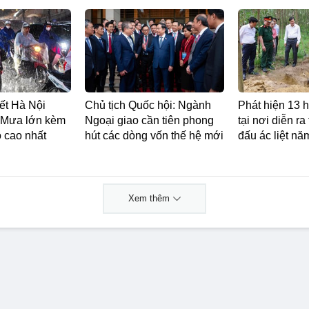
iết Hà Nội
Chủ tịch Quốc hội: Ngành
Phát hiện 13 hà
: Mưa lớn kèm
Ngoại giao cần tiên phong
tại nơi diễn ra
ộ cao nhất
hút các dòng vốn thế hệ mới
đấu ác liệt n
Xem thêm