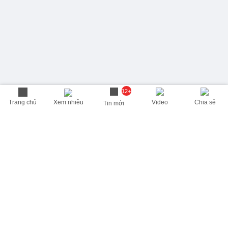
12+
Trang chủ
Xem nhiều
Video
Chia sẻ
Tin mới