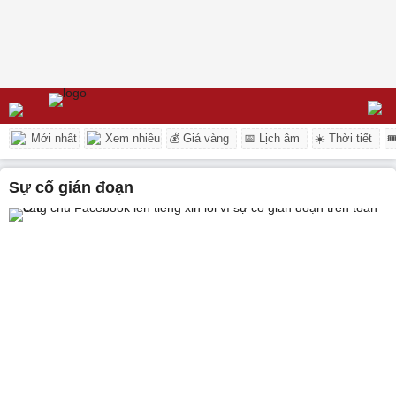
Mới nhất
Xem nhiều
💰 Giá vàng
📅 Lịch âm
☀️ Thời tiết

sự cố gián đoạn