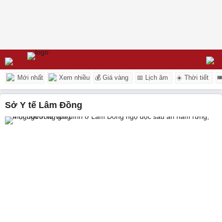
Mới nhất
Xem nhiều
💰 Giá vàng
📅 Lịch âm
☀️ Thời tiết

Sở Y tế Lâm Đồng