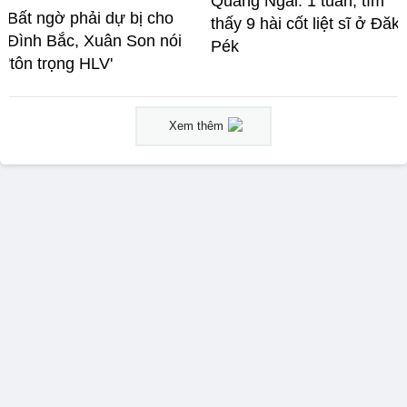
Quảng Ngãi: 1 tuần, tìm
Bất ngờ phải dự bị cho
thấy 9 hài cốt liệt sĩ ở Đăk
Đình Bắc, Xuân Son nói
Pék
'tôn trọng HLV'
Xem thêm