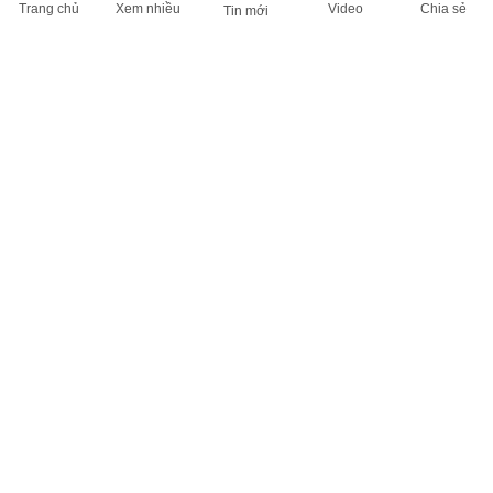
Trang chủ
Xem nhiều
Video
Chia sẻ
Tin mới
THÔNG TIN HỮU ÍCH
Cập nhật nhanh các thông tin được quan tâm mỗi ngày
Lịch âm hôm nay
Dự báo thời tiết hôm nay