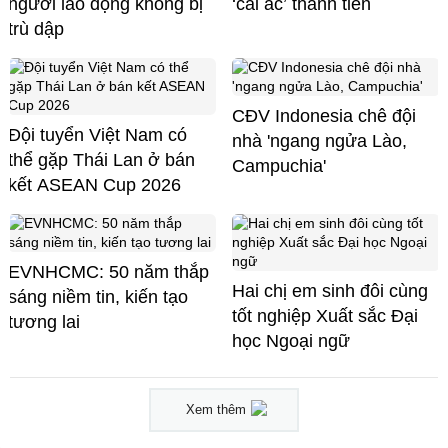
người lao động không bị
‘cái ác’ thành tiền
trù dập
CĐV Indonesia chê đội
Đội tuyển Việt Nam có
nhà 'ngang ngửa Lào,
thể gặp Thái Lan ở bán
Campuchia'
kết ASEAN Cup 2026
EVNHCMC: 50 năm thắp
Hai chị em sinh đôi cùng
sáng niềm tin, kiến tạo
tốt nghiệp Xuất sắc Đại
tương lai
học Ngoại ngữ
Xem thêm