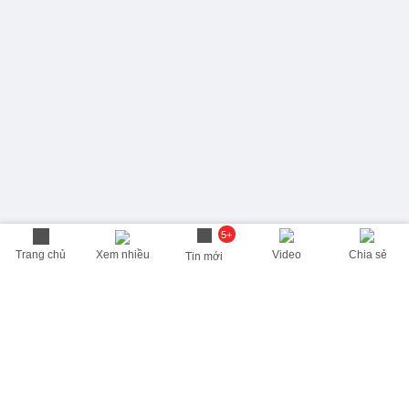
5+
Trang chủ
Xem nhiều
Video
Chia sẻ
Tin mới