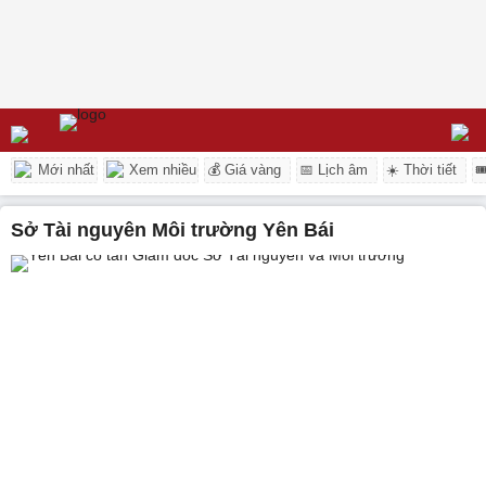
Mới nhất
Xem nhiều
💰 Giá vàng
📅 Lịch âm
☀️ Thời tiết

Sở Tài nguyên Môi trường Yên Bái