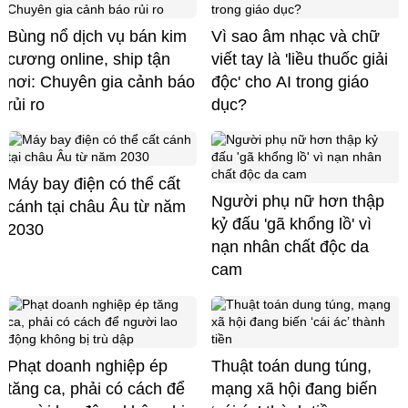
Bùng nổ dịch vụ bán kim
Vì sao âm nhạc và chữ
cương online, ship tận
viết tay là 'liều thuốc giải
nơi: Chuyên gia cảnh báo
độc' cho AI trong giáo
rủi ro
dục?
Máy bay điện có thể cất
Người phụ nữ hơn thập
cánh tại châu Âu từ năm
kỷ đấu 'gã khổng lồ' vì
2030
nạn nhân chất độc da
cam
Phạt doanh nghiệp ép
Thuật toán dung túng,
tăng ca, phải có cách để
mạng xã hội đang biến