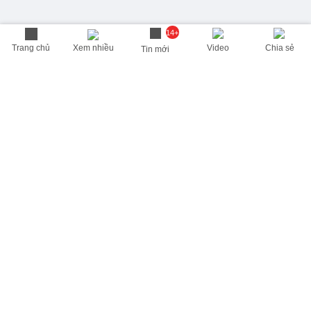
14+
Trang chủ
Xem nhiều
Video
Chia sẻ
Tin mới
THÔNG TIN HỮU ÍCH
Cập nhật nhanh các thông tin được quan tâm mỗi ngày
Lịch âm hôm nay