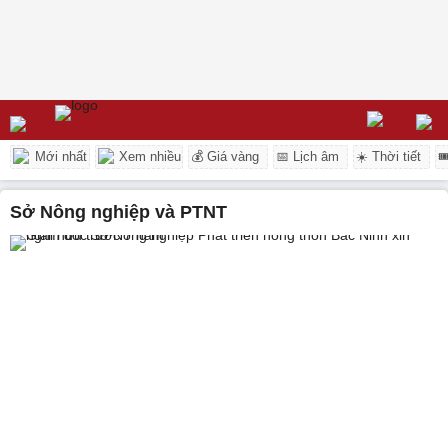
Mới nhất
Xem nhiều
💰 Giá vàng
📅 Lịch âm
☀️ Thời tiết

Sở Nông nghiệp và PTNT