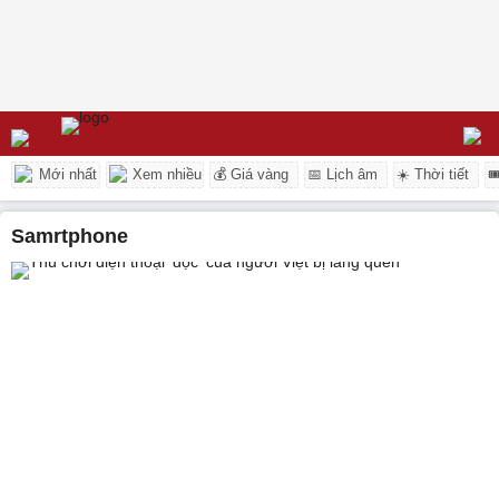
Mới nhất
Xem nhiều
💰 Giá vàng
📅 Lịch âm
☀️ Thời tiết

samrtphone