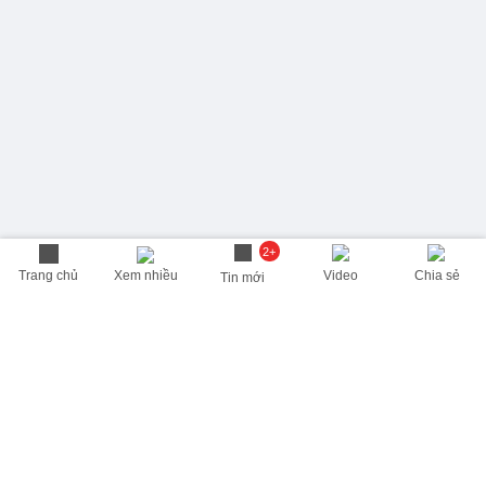
2+
Trang chủ
Xem nhiều
Video
Chia sẻ
Tin mới