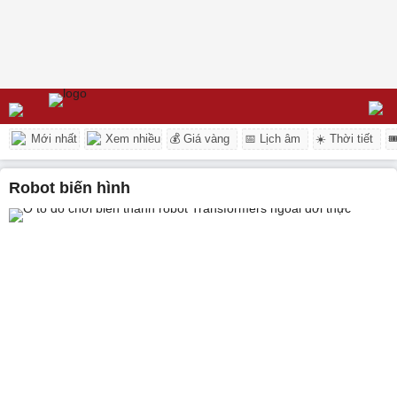
Mới nhất
Xem nhiều
💰 Giá vàng
📅 Lịch âm
☀️ Thời tiết

robot biến hình