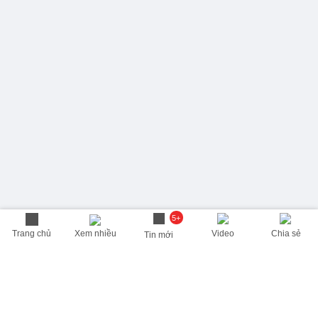
5+
Trang chủ
Xem nhiều
Video
Chia sẻ
Tin mới