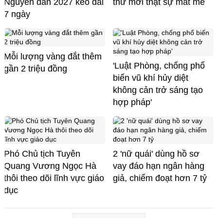
Nguyên đán 2027 kéo dài
thử mới thật sự mát mẻ
7 ngày
Mỗi lượng vàng đắt thêm
'Luật Phòng, chống phổ
gần 2 triệu đồng
biến vũ khí hủy diệt
không cản trở sáng tạo
hợp pháp'
Phó Chủ tịch Tuyên
2 'nữ quái' dùng hồ sơ
Quang Vương Ngọc Hà
vay đáo hạn ngân hàng
thôi theo dõi lĩnh vực giáo
giả, chiếm đoạt hơn 7 tỷ
dục