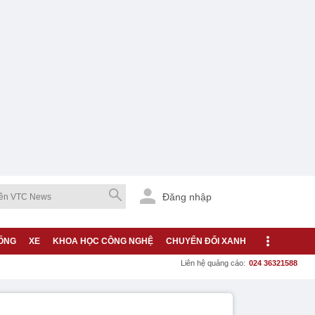
Đăng nhập
ỐNG
XE
KHOA HỌC CÔNG NGHỆ
CHUYỂN ĐỔI XANH
Liên hệ quảng cáo:
024 36321588