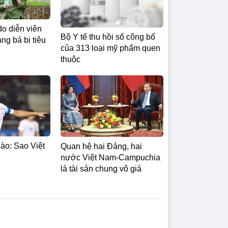
do diễn viên
Bộ Y tế thu hồi số công bố
g bá bị tiêu
của 313 loại mỹ phẩm quen
thuộc
ào: Sao Việt
Quan hệ hai Đảng, hai
nước Việt Nam-Campuchia
là tài sản chung vô giá ​