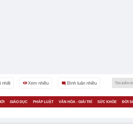
 nhất
Xem nhiều
Bình luận nhiều
IỚI
GIÁO DỤC
PHÁP LUẬT
VĂN HÓA - GIẢI TRÍ
SỨC KHỎE
ĐỜI S