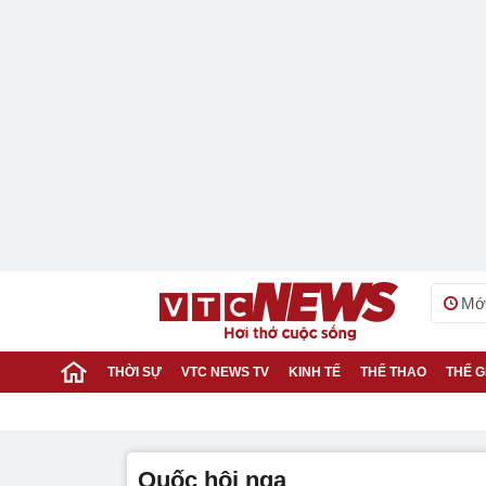
Mới
THỜI SỰ
VTC NEWS TV
KINH TẾ
THỂ THAO
THẾ G
quốc hội nga