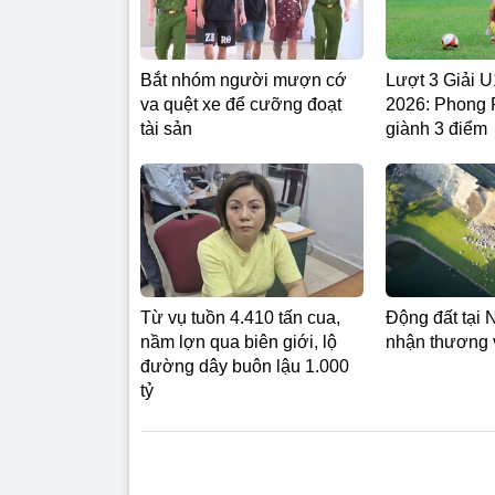
Bắt nhóm người mượn cớ
Lượt 3 Giải
va quệt xe để cưỡng đoạt
2026: Phong
tài sản
giành 3 điểm
Từ vụ tuồn 4.410 tấn cua,
Động đất tại 
nầm lợn qua biên giới, lộ
nhận thương 
đường dây buôn lậu 1.000
tỷ