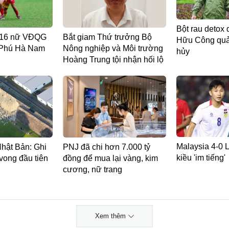
Bột rau detox 
 U16 nữ VĐQG
Bắt giam Thứ trưởng Bộ
Hữu Công quản
 Phú Hà Nam
Nông nghiệp và Môi trường
hủy
Hoàng Trung tội nhận hối lộ
Malaysia 4-0 L
Nhật Bản: Ghi
PNJ đã chi hơn 7.000 tỷ
kiều 'im tiếng'
vong đầu tiên
đồng để mua lại vàng, kim
cương, nữ trang
Xem thêm