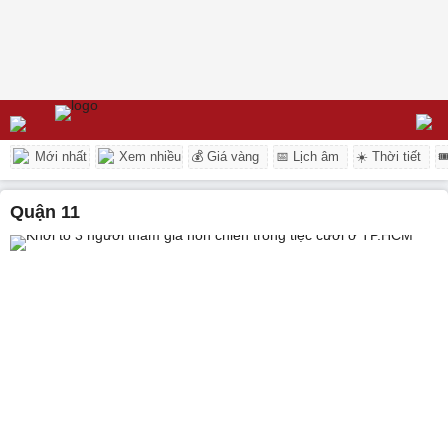
Mới nhất
Xem nhiều
💰 Giá vàng
📅 Lịch âm
☀️ Thời tiết

quận 11