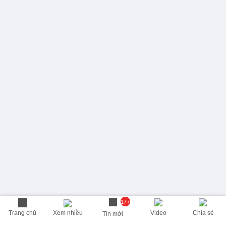
17+
Trang chủ
Xem nhiều
Video
Chia sẻ
Tin mới