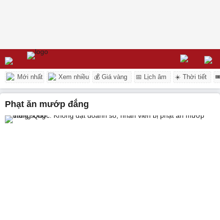
Mới nhất
Xem nhiều
💰 Giá vàng
📅 Lịch âm
☀️ Thời tiết

phạt ăn mướp đắng