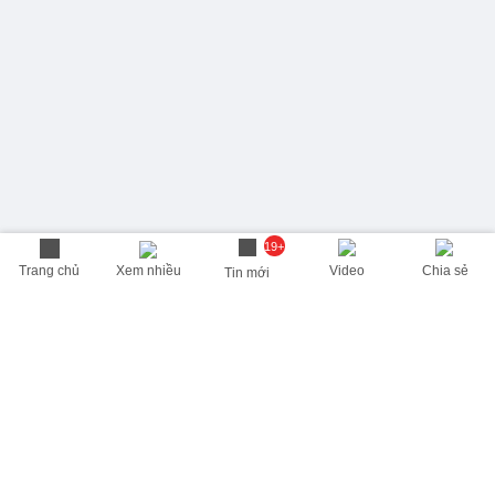
19+
Trang chủ
Xem nhiều
Video
Chia sẻ
Tin mới