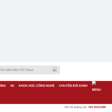
ỐNG
XE
KHOA HỌC CÔNG NGHỆ
CHUYỂN ĐỔI XANH
Liên hệ quảng cáo:
024 36321588