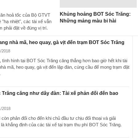
Khủng hoảng BOT Sóc Trăng:
 văn hoả tốc của Bộ GTVT
Những mảng màu bi hài
"hạ nhiệt", các tài xế vẫn
phải đặt về đúng vị trí.
ang nhà mã, heo quay, gà vịt đến trạm BOT Sóc Trăng
1/2018
 tình hình tại BOT Sóc Trăng căng thẳng hơn bao giờ hết khi tài
hà mã, heo quay, gà vịt đến lập đàn, cúng cầu để mong trạm đặt
.
Trăng căng như dây đàn: Tài xế phản đối đến bao
1/2018
 còn phản đối cho đến khi chủ đầu tư chịu đối thoại và giải
 là khẳng định của các tài xế tại trạm thu phí BOT Sóc Trăng.