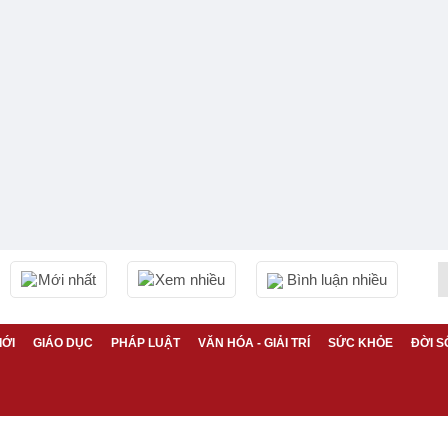
Mới nhất
Xem nhiều
Bình luận nhiều
IỚI
GIÁO DỤC
PHÁP LUẬT
VĂN HÓA - GIẢI TRÍ
SỨC KHỎE
ĐỜI S