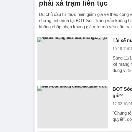
phải xả trạm liên tục
Dù chủ đầu tư thực hiện giảm giá vé theo công
nhưng tình hình tại BOT Sóc Trăng vẫn không hề 
không chấp nhận khung giá mới mà yêu cầu trạm 
Tài xế m
10:18 11/0
Sáng 11/1,
xế mang n
đúng vị trí
BOT Sóc 
giờ?
12:32 10/0
"Chúng tôi
quyết", đó