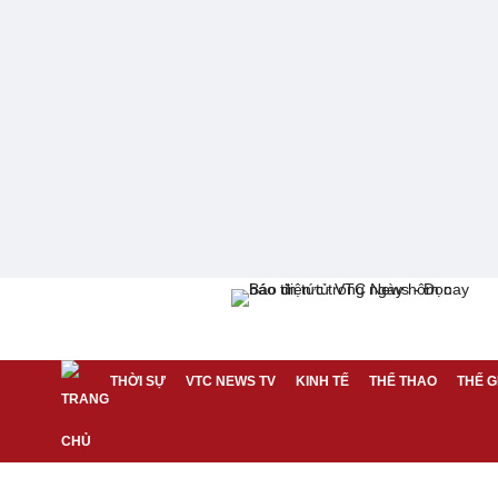
THỜI SỰ
VTC NEWS TV
KINH TẾ
THỂ THAO
THẾ G