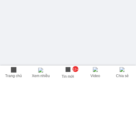
12+
Trang chủ
Xem nhiều
Video
Chia sẻ
Tin mới