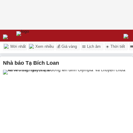
Mới nhất
Xem nhiều
💰 Giá vàng
📅 Lịch âm
☀️ Thời tiết

Nhà báo Tạ Bích Loan