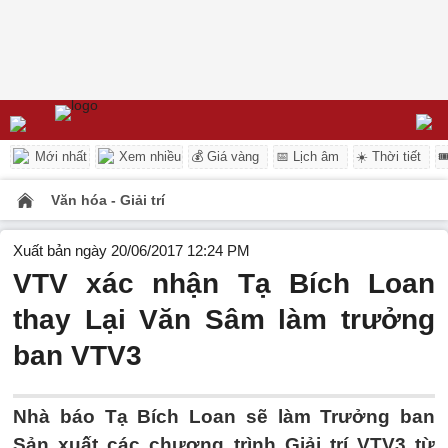
Mới nhất
Xem nhiều
💰 Giá vàng
📅 Lịch âm
☀️ Thời tiết

Văn hóa - Giải trí
Xuất bản ngày 20/06/2017 12:24 PM
VTV xác nhận Tạ Bích Loan
thay Lại Văn Sâm làm trưởng
ban VTV3
Nhà báo Tạ Bích Loan sẽ làm Trưởng ban
Sản xuất các chương trình Giải trí VTV3 từ