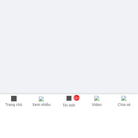
11+
Trang chủ
Xem nhiều
Video
Chia sẻ
Tin mới