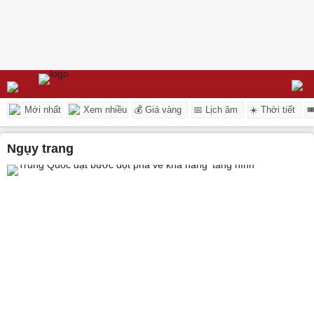
Mới nhất
Xem nhiều
💰 Giá vàng
📅 Lịch âm
☀️ Thời tiết

ngụy trang