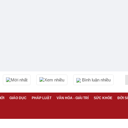
Mới nhất
Xem nhiều
Bình luận nhiều
IỚI
GIÁO DỤC
PHÁP LUẬT
VĂN HÓA - GIẢI TRÍ
SỨC KHỎE
ĐỜI S