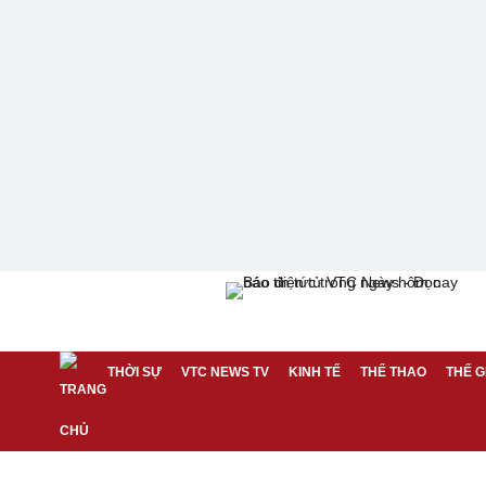
THỜI SỰ
VTC NEWS TV
KINH TẾ
THỂ THAO
THẾ G