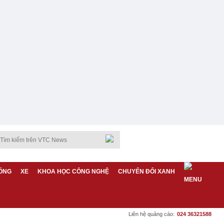
ỐNG
XE
KHOA HỌC CÔNG NGHỆ
CHUYỂN ĐỔI XANH
Liên hệ quảng cáo:
024 36321588