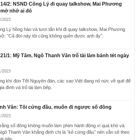
 14/2: NSND Công Lý đi quay talkshow, Mai Phương
 mở nhớ ai đó
2/2023
 Lý hồng hào và tươi tắn khi đi quay talkshow, Mai Phương
ở: "Cả đời này tôi cũng không quên được anh ấy".
 21/1: Mỹ Tâm, Ngô Thanh Vân trổ tài làm bánh tét ngày
1/2023
ng khí đón Tết Nguyên đán, các sao Việt đang nô nức về quê để
a đình và trổ tài làm bếp.
nh Vân: Tôi cứng đầu, muốn đi ngược số đông
1/2023
 rằng số đông không muốn làm phim hành động vì quá khó và
Ngô Thanh Vân khẳng định chị là "kẻ cứng đầu" nên vẫn sẽ theo
ại này.