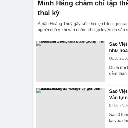
Minh Hằng chăm chỉ tập th
thai kỳ
Á hậu Hoàng Thuỳ gây sốt khi diện bikini gợi c
người chú ý khi vẫn chăm chỉ tập luyện dù sắp s
Sao Việt
như hoa
06:38 26/0
Dù là mẹ 
cảm thân 
Sao Việt
Vân tự n
07:08 24/0
Sau 3 thá
lại vóc d