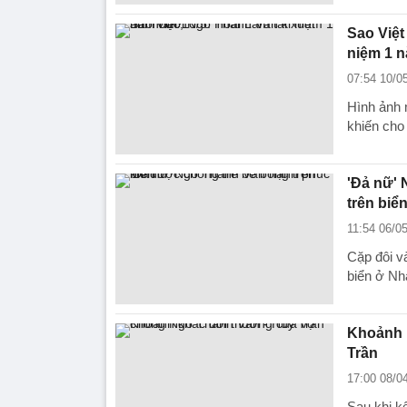
Sao Việt
niệm 1 
07:54 10/0
Hình ảnh 
khiến cho
'Đả nữ'
trên biể
11:54 06/0
Cặp đôi v
biển ở Nh
Khoảnh 
Trần
17:00 08/0
Sau khi k