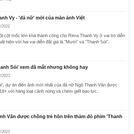
nh Vy - 'đả nữ' mới của màn ảnh Việt
2/2022
ột cột mốc lớn khá thành công cho Rima Thanh Vy ở vai trò diễn
uất hiện với hai vai diễn đắt giá là "Mười" và "Thanh Sói".
hanh Sói’ xem đã mắt nhưng không hay
2/2022
i", dự án điện ảnh mới nhất của đả nữ Ngô Thanh Vân được
18+ với hàng loạt cảnh nóng và chém giết bạo lực.
nh Vân được chồng trẻ hôn trên thảm đỏ phim 'Thanh
2/2022