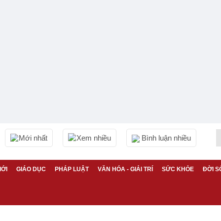
Mới nhất
Xem nhiều
Bình luận nhiều
IỚI
GIÁO DỤC
PHÁP LUẬT
VĂN HÓA - GIẢI TRÍ
SỨC KHỎE
ĐỜI S