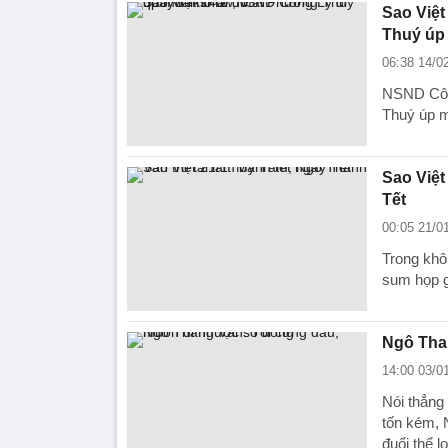
Sao Việt
Thuý úp
06:38 14/0
NSND Công
Thuý úp m
Sao Việt
Tết
00:05 21/0
Trong khô
sum họp gi
Ngô Tha
14:00 03/0
Nói thẳng
tốn kém, 
đuổi thể lo