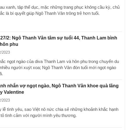
rau xanh, tập thể dục, mặc những trang phục không cầu kỳ, chủ
c là bí quyết giúp Ngô Thanh Vân trông trẻ hơn tuổi.
 27/2: Ngô Thanh Vân tâm sự tuổi 44, Thanh Lam bình
 hôn phu
2/2023
ắc ngọt ngào của diva Thanh Lam và hôn phu trong chuyến du
n nhiều người xuýt xoa; Ngô Thanh Vân đón tuổi mới ngọt ngào
ã.
ành nhắn vợ ngọt ngào, Ngô Thanh Vân khoe quà lãng
y Valentine
2/2023
 lễ tình yêu, sao Việt nô nức chia sẻ những khoảnh khắc hạnh
 tỏ tình cảm với người mình yêu thương.