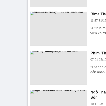
Rima Tha
11:57 31/1
2022 là m
viên khi x
Phim ‘T
07:01 27/1
"Thanh Só
gắn nhãn 
Ngô Tha
Sói'
10:11 23/1