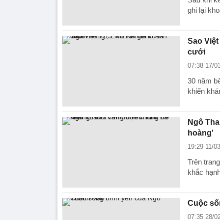
ghi lại k
Sao Việt
cưới
07:38 17/0
30 năm bê
khiến khá
Ngô Than
hoàng'
19:29 11/0
Trên tran
khắc hạnh
Cuộc số
07:35 28/0