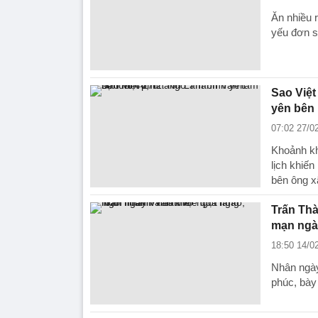
Ăn nhiều 
yếu đơn sắ
Sao Việt
yên bên
07:02 27/0
Khoảnh kh
lịch khiế
bên ông x
Trấn Th
mạn ngà
18:50 14/0
Nhân ngày
phúc, bày