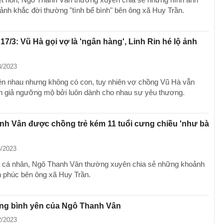
hoảnh khắc đời thường "tình bể bình" bên ông xã Huy Trần.
 17/3: Vũ Hà gọi vợ là 'ngân hàng', Linh Rin hé lộ ảnh
3/2023
n nhau nhưng không có con, tuy nhiên vợ chồng Vũ Hà vẫn
n giả ngưỡng mộ bởi luôn dành cho nhau sự yêu thương.
h Vân được chồng trẻ kém 11 tuổi cưng chiều 'như bà
3/2023
g cá nhân, Ngô Thanh Vân thường xuyên chia sẻ những khoảnh
 phúc bên ông xã Huy Trần.
ng bình yên của Ngô Thanh Vân
2/2023