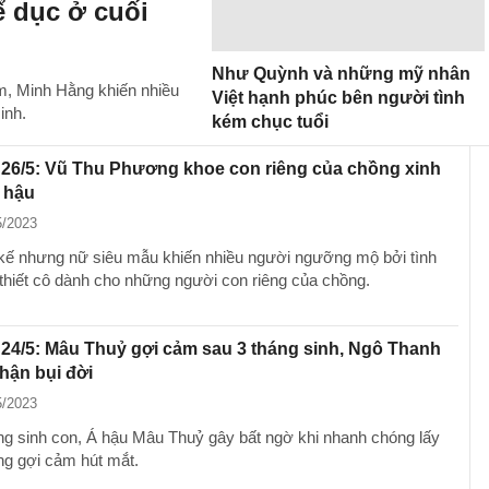
ể dục ở cuối
Như Quỳnh và những mỹ nhân
ảm, Minh Hằng khiến nhiều
Việt hạnh phúc bên người tình
inh.
kém chục tuổi
 26/5: Vũ Thu Phương khoe con riêng của chồng xinh
 hậu
5/2023
kế nhưng nữ siêu mẫu khiến nhiều người ngưỡng mộ bởi tình
thiết cô dành cho những người con riêng của chồng.
 24/5: Mâu Thuỷ gợi cảm sau 3 tháng sinh, Ngô Thanh
hận bụi đời
5/2023
ng sinh con, Á hậu Mâu Thuỷ gây bất ngờ khi nhanh chóng lấy
áng gợi cảm hút mắt.