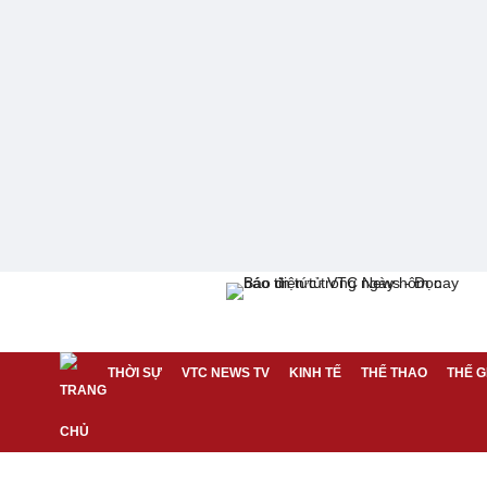
THỜI SỰ
VTC NEWS TV
KINH TẾ
THỂ THAO
THẾ G