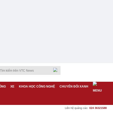
ỐNG
XE
KHOA HỌC CÔNG NGHỆ
CHUYỂN ĐỔI XANH
Liên hệ quảng cáo:
024 36321588