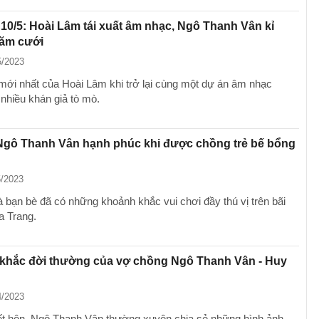
 10/5: Hoài Lâm tái xuất âm nhạc, Ngô Thanh Vân kỉ
năm cưới
5/2023
mới nhất của Hoài Lâm khi trở lại cùng một dự án âm nhạc
 nhiều khán giả tò mò.
 Ngô Thanh Vân hạnh phúc khi được chồng trẻ bế bổng
n
5/2023
à bạn bè đã có những khoảnh khắc vui chơi đầy thú vị trên bãi
a Trang.
khắc đời thường của vợ chồng Ngô Thanh Vân - Huy
4/2023
ết hôn, Ngô Thanh Vân thường xuyên chia sẻ những hình ảnh