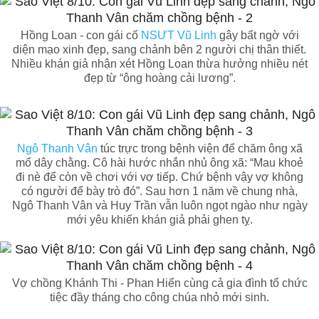
Hồng Loan - con gái cố
NSƯT Vũ Linh
gây bất ngờ với
diện mạo xinh đẹp, sang chảnh bên 2 người chị thân thiết.
Nhiều khán giả nhận xét Hồng Loan thừa hưởng nhiều nét
đẹp từ “ông hoàng cải lương”.
Ngô Thanh Vân
túc trực trong bệnh viện để chăm ông xã
mổ dây chằng. Cô hài hước nhắn nhủ ông xã: “Mau khoẻ
đi nè để còn về chơi với vợ tiếp. Chứ bệnh vậy vợ không
có người để bày trò đó”. Sau hơn 1 năm về chung nhà,
Ngô Thanh Vân và Huy Trần vẫn luôn ngọt ngào như ngày
mới yêu khiến khán giả phải ghen tỵ.
Vợ chồng Khánh Thi - Phan Hiển cùng cả gia đình tổ chức
tiệc đầy tháng cho công chúa nhỏ mới sinh.