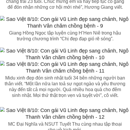
chàng trai 23 tuổi. Chúc mừng em và hãy tiếp tục cố gắng
để đón nhận những cơ hội mới nhé”, Hương Giang viết.
Giang Hồng Ngọc tập luyện cùng H’Hen Niê trong hậu
trường chương trình “Chị đẹp đạp gió rẽ sóng”.
Midu xinh đẹp đón sinh nhật tuổi 34 bên những người bạn
thân viết. “Một lần nữa lan toả sự ngọt ngào và yêu thương
này đến tất cả mọi người. Quá nhiều hoa quà cho đêm
sinh nhật. Mọi thứ thật trọn vẹn và tuyệt vời”, cô viết.
MC Đại Nghĩa và NSƯT Tuyết Thu cùng nhau tập thoại
cho vở kịch mới.