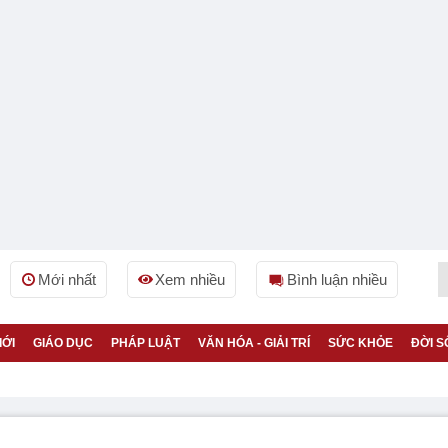
Mới nhất
Xem nhiều
Bình luận nhiều
IỚI
GIÁO DỤC
PHÁP LUẬT
VĂN HÓA - GIẢI TRÍ
SỨC KHỎE
ĐỜI S