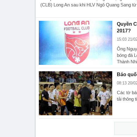
(CLB) Long An sau khi HLV Ngô Quang Sang từ
Quyền Ch
2017?
15:03 21/0
Ông Nguyễ
bóng đá L
Thành Nh
Báo quốc
08:13 20/0
Các tờ bá
tải thông