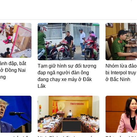
nh đập, bắt
Tạm giữ hình sự đối tượng
Nhóm lừa đảo 
i ở Đồng Nai
đạp ngã người đàn ông
bị Interpol tru
áng
đang chạy xe máy ở Đắk
ở Bắc Ninh
Lắk