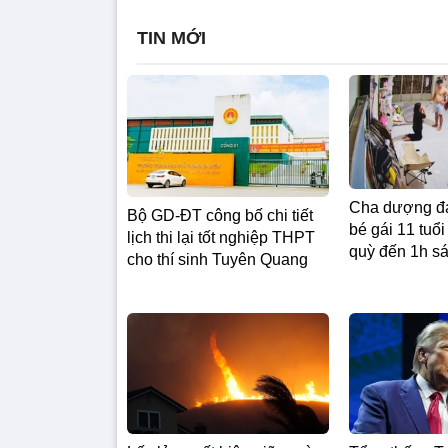
TIN MỚI
Cha dượng đá
Bộ GD-ĐT công bố chi tiết
bé gái 11 tuổ
lịch thi lại tốt nghiệp THPT
quỳ đến 1h s
cho thí sinh Tuyên Quang