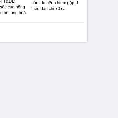
-TT&DL:
năm do bệnh hiếm gặp, 1
 sắc của nông
triệu dân chỉ 70 ca
do bê tông hoá