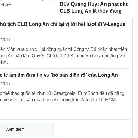
BLV Quang Huy: Án phạt cho
 chức.
CLB Long An là thỏa đáng
ủ tịch CLB Long An chỉ tại vị tới hết lượt đi V-League
2/2017
n Môn vừa được Hội đồng quản trị Công ty Cổ phần phát triển
ong An bầu làm Quyền Chủ tịch CLB Long An thay cho ông Võ
iệm.
 tế ầm ầm đưa tin vụ 'bỏ sân điên rồ' của Long An
2/2017
o thể thao quốc tế như 101Greatgoals, EuroSport đều đã đăng
 tin về việc bỏ sân của Long An trong trận đấu gặp TP HCM.
Xem thêm