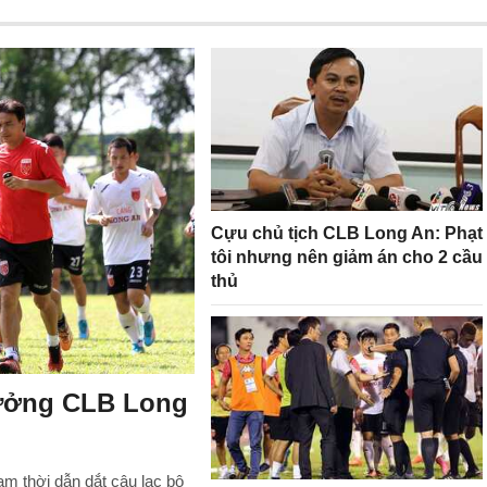
Cựu chủ tịch CLB Long An: Phạt
tôi nhưng nên giảm án cho 2 cầu
thủ
rưởng CLB Long
m thời dẫn dắt câu lạc bộ