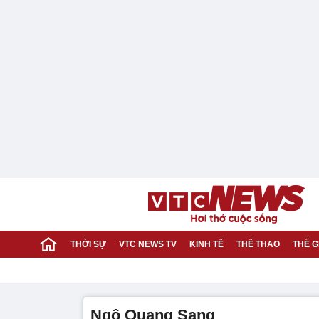
THỜI SỰ
VTC NEWS TV
KINH TẾ
THỂ THAO
THẾ G
Ngô Quang Sang