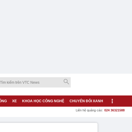
ỐNG
XE
KHOA HỌC CÔNG NGHỆ
CHUYỂN ĐỔI XANH
Liên hệ quảng cáo:
024 36321588