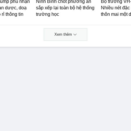
rump phủ nhận
Ninh Bình chốt phương án
Bộ trưởng VH
đạn dược, doạ
sắp xếp lại toàn bộ hệ thống
Nhiều nét đặc
 rỉ thông tin
trường học
thôn mai một 
Xem thêm