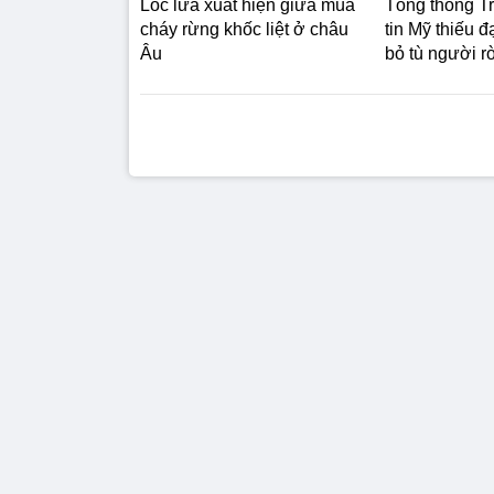
Lốc lửa xuất hiện giữa mùa
Tổng thống T
cháy rừng khốc liệt ở châu
tin Mỹ thiếu 
Âu
bỏ tù người rò