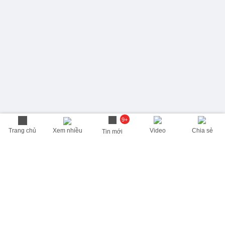
9+
Trang chủ
Xem nhiều
Video
Chia sẻ
Tin mới