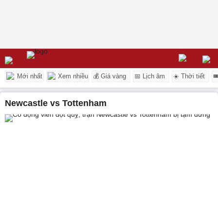
Mới nhất
Xem nhiều
💰 Giá vàng
📅 Lịch âm
☀️ Thời tiết

Newcastle vs Tottenham