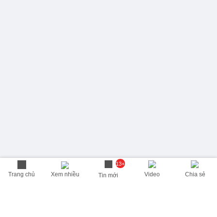
13+
Trang chủ
Xem nhiều
Video
Chia sẻ
Tin mới