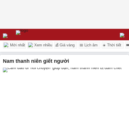
Mới nhất
Xem nhiều
💰 Giá vàng
📅 Lịch âm
☀️ Thời tiết

nam thanh niên giết người