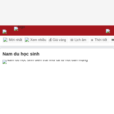
Mới nhất
Xem nhiều
💰 Giá vàng
📅 Lịch âm
☀️ Thời tiết

Nam du học sinh