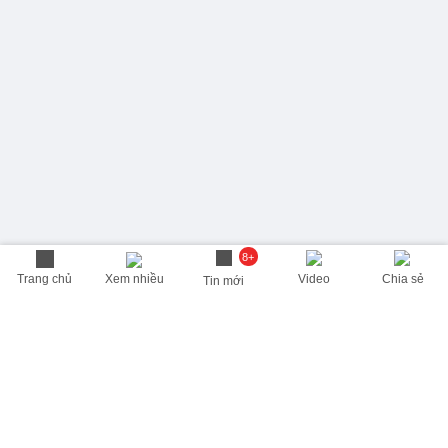
8+
Trang chủ
Xem nhiều
Video
Chia sẻ
Tin mới