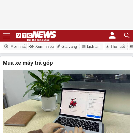
Mới nhất
Xem nhiều
💰 Giá vàng
📅 Lịch âm
☀️ Thời tiết

mua xe máy trả góp