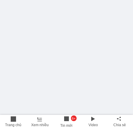
6+
Trang chủ
Xem nhiều
Video
Chia sẻ
Tin mới