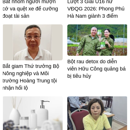
Bắt nhóm người mượn
Lượt 3 Giải U16 nữ
cớ va quệt xe để cưỡng
VĐQG 2026: Phong Phú
đoạt tài sản
Hà Nam giành 3 điểm
Bột rau detox do diễn
Bắt giam Thứ trưởng Bộ
viên Hữu Công quảng bá
Nông nghiệp và Môi
bị tiêu hủy
trường Hoàng Trung tội
nhận hối lộ