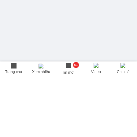
6+
Trang chủ
Xem nhiều
Video
Chia sẻ
Tin mới