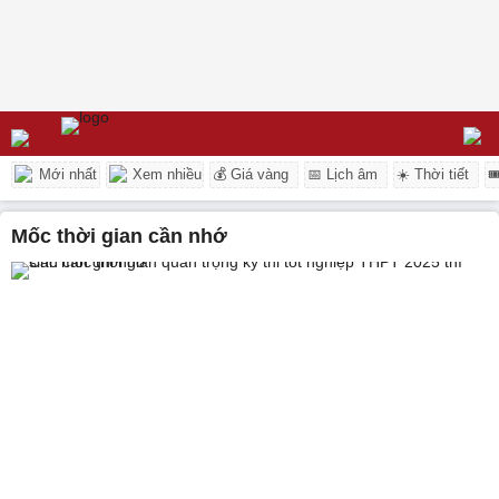
Mới nhất
Xem nhiều
💰 Giá vàng
📅 Lịch âm
☀️ Thời tiết

mốc thời gian cần nhớ