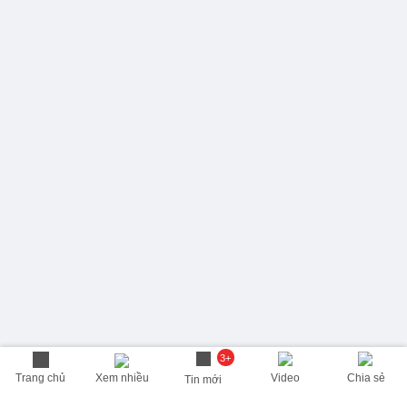
3+
Trang chủ
Xem nhiều
Video
Chia sẻ
Tin mới