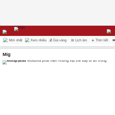
Mới nhất
Xem nhiều
💰 Giá vàng
📅 Lịch âm
☀️ Thời tiết

mig