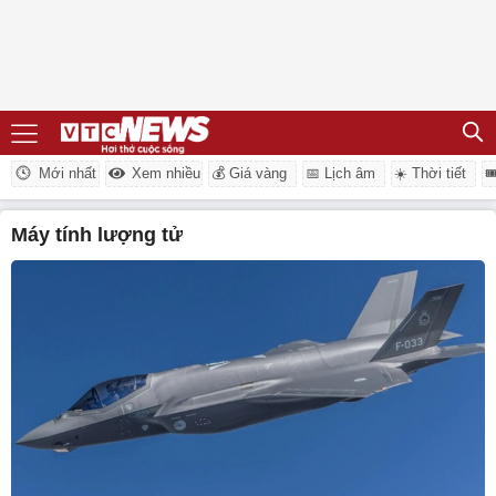
Mới nhất
Xem nhiều
💰 Giá vàng
📅 Lịch âm
☀️ Thời tiết

máy tính lượng tử