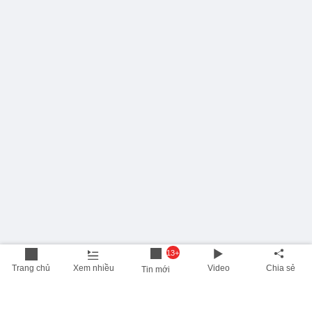
13+
Trang chủ
Xem nhiều
Video
Chia sẻ
Tin mới